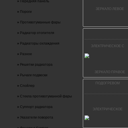
»
Передняя панель
»
Пороги
»
Противотуманные фары
»
Радиатор отопителя
»
Радиаторы охлаждения
»
Разное
»
Решетки радиатора
»
Рычаги подвески
»
Спойлер
»
Стекла противотуманной фары
»
Суппорт радиатора
»
Указатели поворота