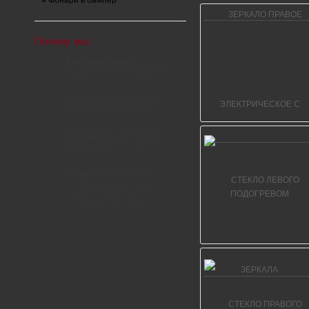
»
Фонари в бампер
Почему мы:
Выгодные цены
Вы экономите свои деньги
Широкий ассортимент
Более 90 000 позиций
Доставляем по России
Доставка от 250 руб.
Вопросы? Звоните!
+7 (351) 216-6-414
+7 (962) 487-64-14