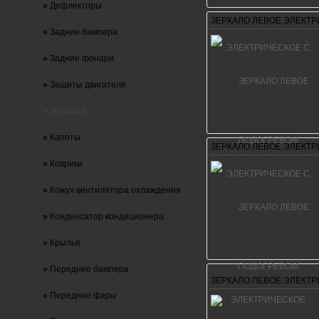
»
Дефлекторы
ЗЕРКАЛО ЛЕВОЕ ЭЛЕКТ
»
Задние бампера
»
Задние фонари
»
Защиты двигателя
» Зеркала
»
Капоты
ЗЕРКАЛО ЛЕВОЕ ЭЛЕКТ
»
Коврики
»
Кожух вентилятора охлаждения
»
Конденсатор кондиционера
»
Крылья
»
Передние бампера
ЗЕРКАЛО ЛЕВОЕ ЭЛЕКТ
»
Передние фары