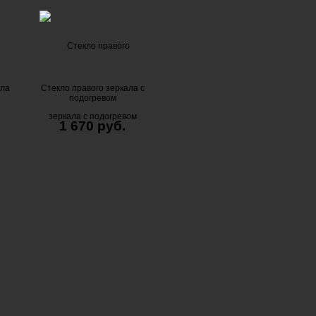
ала
Стекло правого зеркала с
подогревом
1 670 руб.