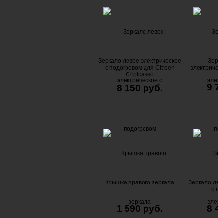
Зеркало левое электрическое
Зер
с подогревом для Citroen
электриче
C4picasso
9 
8 150 руб.
Крышка правого зеркала
Зеркало л
с 
1 590 руб.
8 