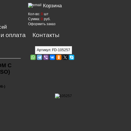
Корзина
Кол-во:
0
шт
Сумма:
0
руб.
Оформить заказ
сей
 и оплата
Контакты
Артикул: FD-105257
ОМ С
SO)
06-)