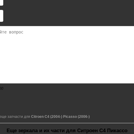
00
еще запчасти для
Citroen C4 (2004-) Picasso (2006-)
Еще зеркала и их части для Ситроен С4 Пикассо