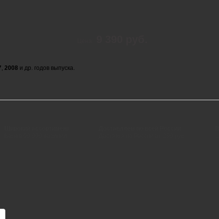
9 390 руб.
Цена:
7
,
2008
и др. годов выпуска.
Широкий ассортимент
Доставляем по всей России
В
Более 90 000 позиций
Доставка по России от 250 руб.
+