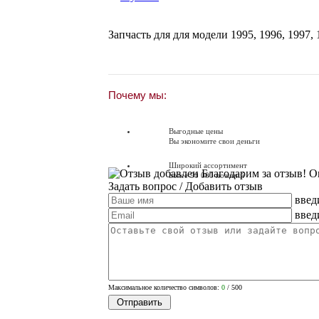
Запчасть для для модели
1995
,
1996
,
1997
,
Почему мы:
Выгодные цены
Вы экономите свои деньги
Широкий ассортимент
Благодарим за отзыв! О
Более 90 000 позиций
Задать вопрос
/ Добавить отзыв
введ
Доставляем по всей России
Доставка по России от 250 руб.
введ
Вопросы? Звоните!
+7 (351) 216-6-414
Максимальное количество символов:
0
/ 500