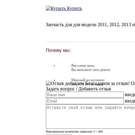
Купить
Запчасть для для модели
2011
,
2012
,
2013
и
Почему мы:
Выгодные цены
Вы экономите свои деньги
Широкий ассортимент
Благодарим за отзыв! О
Более 90 000 позиций
Задать вопрос
/ Добавить отзыв
введ
Доставляем по всей России
Доставка по России от 250 руб.
введ
Вопросы? Звоните!
+7 (351) 216-6-414
Максимальное количество символов:
0
/ 500