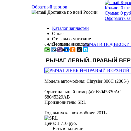
Корз
Обратный звонок
Кол-во:
0
шт
Доставка по всей России
Сумма:
0
руб
Оформить за
Каталог запчастей
О нас
Отзывы о магазине
Доставка и оплата
СМОТРЕТЬ ЕЩЕ:
РЫЧАГИ ПОДВЕСКИ Д
Контакты
РЫЧАГ ЛЕВЫЙ=ПРАВЫЙ ВЕР
Модель автомобиля:
Chrysler 300C (2005-)
Оригинальный номер(а):
68045330AC
68045329AB
Производитель:
SRL
Год выпуска автомобиля:
2011-
Цена:
1 710 руб.
Есть в наличии