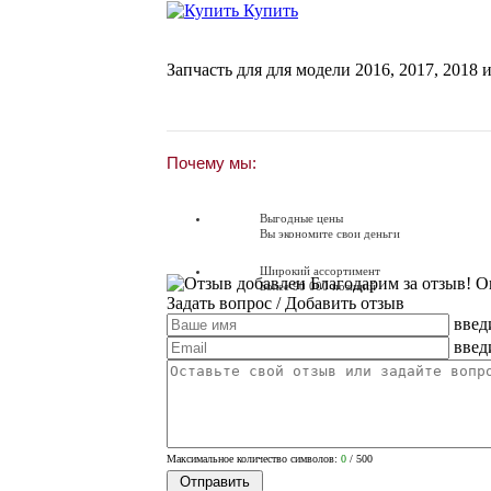
Купить
Запчасть для для модели
2016
,
2017
,
2018
и
Почему мы:
Выгодные цены
Вы экономите свои деньги
Широкий ассортимент
Благодарим за отзыв! О
Более 90 000 позиций
Задать вопрос
/ Добавить отзыв
введ
Доставляем по всей России
Доставка по России от 250 руб.
введ
Вопросы? Звоните!
+7 (351) 216-6-414
Максимальное количество символов:
0
/ 500