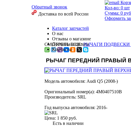
Корз
Обратный звонок
Кол-во:
0
шт
Сумма:
0
руб
Доставка по всей России
Оформить за
Каталог запчастей
О нас
Отзывы о магазине
Доставка и оплата
СМОТРЕТЬ ЕЩЕ:
РЫЧАГИ ПОДВЕСКИ 
Контакты
РЫЧАГ ПЕРЕДНИЙ ПРАВЫЙ 
Модель автомобиля:
Audi Q5 (2008-)
Оригинальный номер(а):
4M0407510B
Производитель:
SRL
Год выпуска автомобиля:
2016-
Цена:
1 850 руб.
Есть в наличии