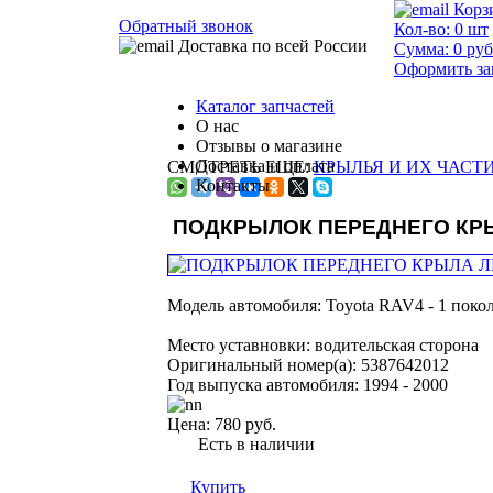
Корз
Обратный звонок
Кол-во:
0
шт
Доставка по всей России
Сумма:
0
руб
Оформить за
Каталог запчастей
О нас
Отзывы о магазине
Доставка и оплата
СМОТРЕТЬ ЕЩЕ:
КРЫЛЬЯ И ИХ ЧАСТИ 
Контакты
ПОДКРЫЛОК ПЕРЕДНЕГО КР
Модель автомобиля:
Toyota RAV4 - 1 покол
Место уставновки:
водительская сторона
Оригинальный номер(а):
5387642012
Год выпуска автомобиля:
1994 - 2000
Цена:
780 руб.
Есть в наличии
Купить