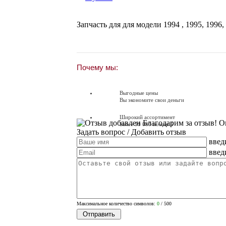
Запчасть для для модели
1994
,
1995
,
1996
,
Почему мы:
Выгодные цены
Вы экономите свои деньги
Широкий ассортимент
Благодарим за отзыв! О
Более 90 000 позиций
Задать вопрос
/ Добавить отзыв
введ
Доставляем по всей России
Доставка по России от 250 руб.
введ
Вопросы? Звоните!
+7 (351) 216-6-414
Максимальное количество символов:
0
/ 500