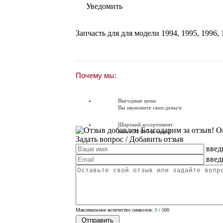
Уведомить
Запчасть для для модели
1994
,
1995
,
1996
,
Почему мы:
Выгодные цены
Вы экономите свои деньги
Широкий ассортимент
Благодарим за отзыв! О
Более 90 000 позиций
Задать вопрос
/ Добавить отзыв
введ
Доставляем по всей России
Доставка по России от 250 руб.
введ
Вопросы? Звоните!
+7 (351) 216-6-414
Максимальное количество символов:
0
/ 500