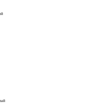
ый
лый