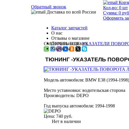
Корз
Обратный звонок
Кол-во:
0
шт
Доставка по всей России
Сумма:
0
руб
Оформить за
Каталог запчастей
О нас
Отзывы о магазине
Доставка и оплата
СМОТРЕТЬ ЕЩЕ:
УКАЗАТЕЛИ ПОВОРО
Контакты
ТЮНИНГ -УКАЗАТЕЛЬ ПОВО
Модель автомобиля:
BMW E38 (1994-1998)
Место уставновки:
водительская сторона
Производитель:
DEPO
Год выпуска автомобиля:
1994-1998
Цена:
740 руб.
Нет в наличии