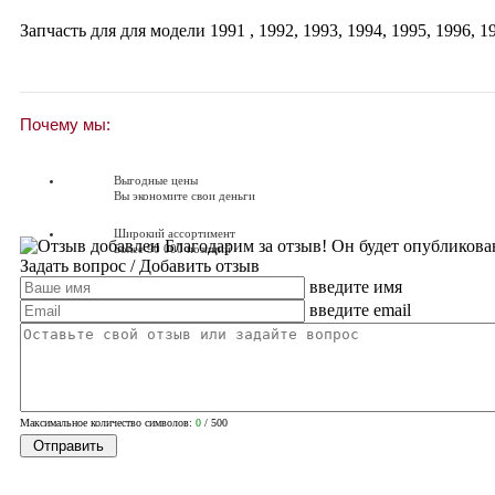
Запчасть для для модели
1991
,
1992
,
1993
,
1994
,
1995
,
1996
,
1
Почему мы:
Выгодные цены
Вы экономите свои деньги
Широкий ассортимент
Благодарим за отзыв! Он будет опубликова
Более 90 000 позиций
Задать вопрос
/ Добавить отзыв
введите имя
Доставляем по всей России
Доставка по России от 250 руб.
введите email
Вопросы? Звоните!
+7 (351) 216-6-414
Максимальное количество символов:
0
/ 500