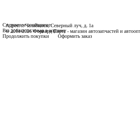
Системное сообщение:
Адрес: г. Челябинск, Северный луч, д. 1а
Вы добавили товар в корзину
© 2011-2026 Форвард Партс - магазин автозапчастей и автооп
Продолжить покупки
Оформить заказ