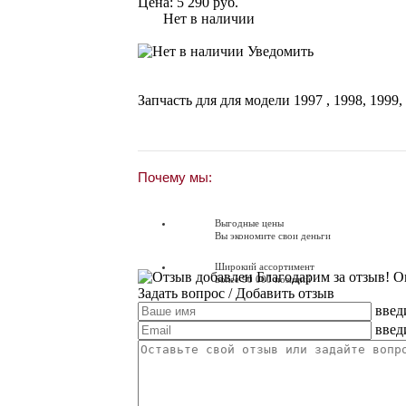
Цена:
5 290 руб.
Нет в наличии
Уведомить
Запчасть для для модели
1997
,
1998
,
1999
,
Почему мы:
Выгодные цены
Вы экономите свои деньги
Широкий ассортимент
Благодарим за отзыв! О
Более 90 000 позиций
Задать вопрос
/ Добавить отзыв
введ
Доставляем по всей России
Доставка по России от 250 руб.
введ
Вопросы? Звоните!
+7 (351) 216-6-414