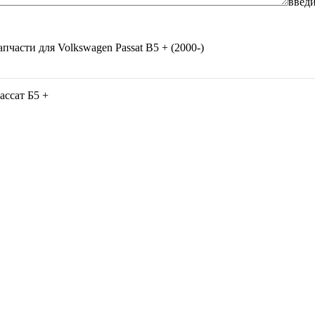
введи
апчасти для
Volkswagen Passat B5 + (2000-)
ассат Б5 +