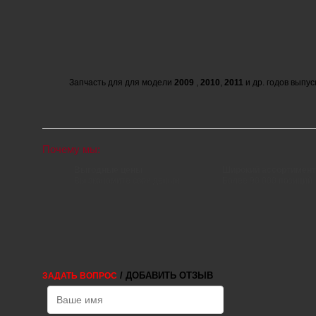
Запчасть для для модели
2009
,
2010
,
2011
и др. годов выпус
Почему мы:
Выгодные цены
Широкий ассортимент
Вы экономите свои деньги
Более 90 000 позиций
/ ДОБАВИТЬ ОТЗЫВ
ЗАДАТЬ ВОПРОС