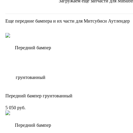
Загружаем еще запчасти для
Mitsubi
Еще передние бампера и их части для Митсубиси Аутлендер
Передний бампер грунтованный
5 050 руб.