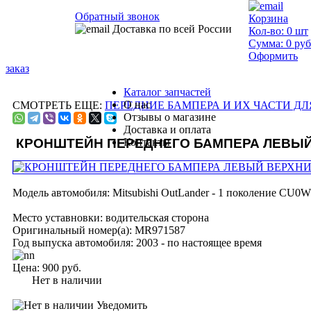
Обратный звонок
Корзина
Доставка по всей России
Кол-во:
0
шт
Сумма:
0
руб
Оформить
заказ
Каталог запчастей
О нас
СМОТРЕТЬ ЕЩЕ:
ПЕРЕДНИЕ БАМПЕРА И ИХ ЧАСТИ ДЛЯ 
Отзывы о магазине
Доставка и оплата
КРОНШТЕЙН ПЕРЕДНЕГО БАМПЕРА ЛЕВЫЙ
Контакты
Модель автомобиля:
Mitsubishi OutLander - 1 поколение CU0W
Место уставновки:
водительская сторона
Оригинальный номер(а):
MR971587
Год выпуска автомобиля:
2003 - по настоящее время
Цена:
900 руб.
Нет в наличии
Уведомить