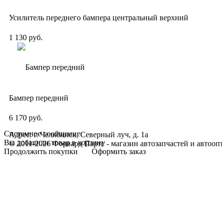
Усилитель переднего бампера центральный верхний
1 130 руб.
Бампер передний
6 170 руб.
Системное сообщение:
Адрес: г. Челябинск, Северный луч, д. 1а
Вы добавили товар в корзину
© 2011-2026 Форвард Партс - магазин автозапчастей и автооп
Продолжить покупки
Оформить заказ