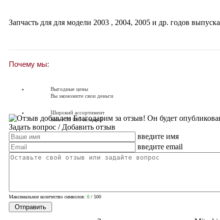
Запчасть для для модели
2003
,
2004
,
2005
и др. годов выпуска
Почему мы:
Выгодные цены
Вы экономите свои деньги
Широкий ассортимент
Благодарим за отзыв! Он будет опубликова
Более 90 000 позиций
Задать вопрос
/ Добавить отзыв
введите имя
Доставляем по всей России
Доставка по России от 250 руб.
введите email
Вопросы? Звоните!
+7 (351) 216-6-414
Максимальное количество символов:
0
/ 500