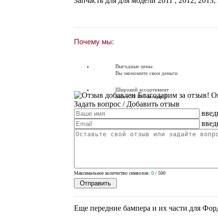
Запчасть для для модели
2011
,
2012
,
2013
,
Почему мы:
Выгодные цены
Вы экономите свои деньги
Широкий ассортимент
Благодарим за отзыв! О
Более 90 000 позиций
Задать вопрос
/ Добавить отзыв
введ
Доставляем по всей России
Доставка по России от 250 руб.
введ
Вопросы? Звоните!
+7 (351) 216-6-414
Максимальное количество символов:
0
/ 500
Еще передние бампера и их части для Фор