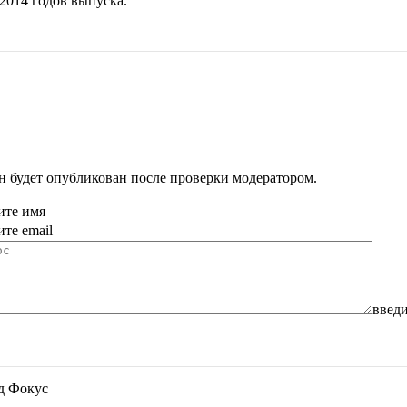
2014
годов выпуска.
н будет опубликован после проверки модератором.
ите имя
ите email
введи
д Фокус