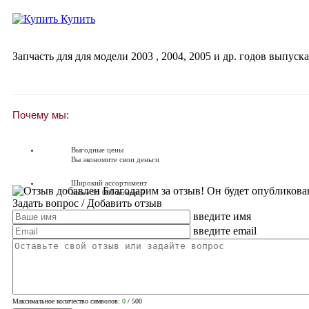
Купить
Запчасть для для модели
2003
,
2004
,
2005
и др. годов выпуска
Почему мы:
Выгодные цены
Вы экономите свои деньги
Широкий ассортимент
Благодарим за отзыв! Он будет опубликова
Более 90 000 позиций
Задать вопрос
/ Добавить отзыв
введите имя
Доставляем по всей России
Доставка по России от 250 руб.
введите email
Вопросы? Звоните!
+7 (351) 216-6-414
Максимальное количество символов:
0
/ 500