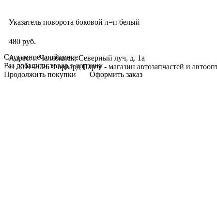
Указатель поворота боковой л=п белый
480 руб.
Системное сообщение:
Адрес: г. Челябинск, Северный луч, д. 1а
Вы добавили товар в корзину
© 2011-2026 Форвард Партс - магазин автозапчастей и автооп
Продолжить покупки
Оформить заказ