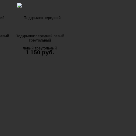
равый
Подкрылок передний левый
треугольный
1 150 руб.