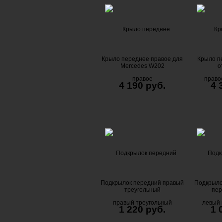
Крыло переднее правое для
Крыло п
Mercedes W202
о
4 190 руб.
4 
Подкрылок передний правый
Подкрыло
треугольный
пер
1 220 руб.
1 