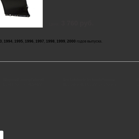
3 760 руб.
Цена:
3
,
1994
,
1995
,
1996
,
1997
,
1998
,
1999
,
2000
годов выпуска.
Широкий ассортимент
Доставляем по всей России
В
Более 90 000 позиций
Доставка по России от 250 руб.
+