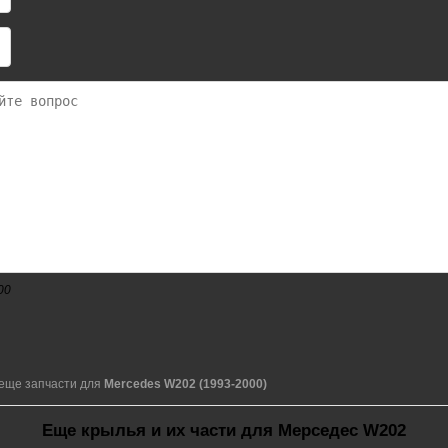
00
еще запчасти для
Mercedes W202 (1993-2000)
Еще крылья и их части для Мерседес W202