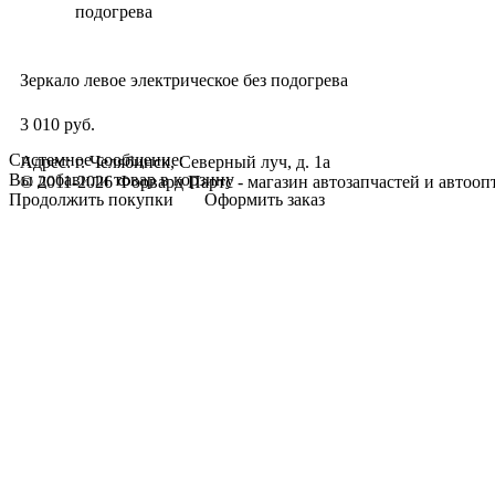
Зеркало левое электрическое без подогрева
3 010 руб.
Системное сообщение:
Адрес: г. Челябинск, Северный луч, д. 1а
Вы добавили товар в корзину
© 2011-2026 Форвард Партс - магазин автозапчастей и автооп
Продолжить покупки
Оформить заказ