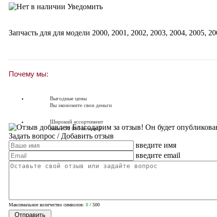
Уведомить
Запчасть для для модели
2000
,
2001
,
2002
,
2003
,
2004
,
2005
,
20
Почему мы:
Выгодные цены
Вы экономите свои деньги
Широкий ассортимент
Благодарим за отзыв! Он будет опубликова
Более 90 000 позиций
Задать вопрос
/ Добавить отзыв
введите имя
Доставляем по всей России
Доставка по России от 250 руб.
введите email
Вопросы? Звоните!
+7 (351) 216-6-414
Максимальное количество символов:
0
/ 500