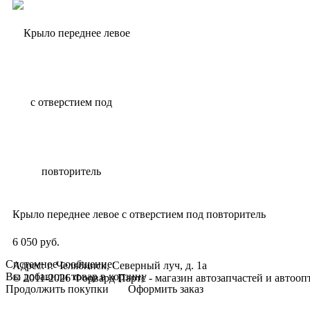
Крыло переднее левое с отверстием под повторитель
6 050 руб.
Системное сообщение:
Адрес: г. Челябинск, Северный луч, д. 1а
Вы добавили товар в корзину
© 2011-2026 Форвард Партс - магазин автозапчастей и автооп
Продолжить покупки
Оформить заказ