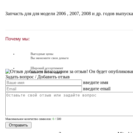
Запчасть для для модели
2006
,
2007
,
2008
и др. годов выпуска
Почему мы:
Выгодные цены
Вы экономите свои деньги
Широкий ассортимент
Благодарим за отзыв! Он будет опубликова
Более 90 000 позиций
Задать вопрос
/ Добавить отзыв
введите имя
Доставляем по всей России
Доставка по России от 250 руб.
введите email
Вопросы? Звоните!
+7 (351) 216-6-414
Максимальное количество символов:
0
/ 500