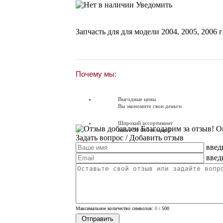
Уведомить
Запчасть для для модели
2004
,
2005
,
2006
г
Почему мы:
Выгодные цены
Вы экономите свои деньги
Широкий ассортимент
Благодарим за отзыв! О
Более 90 000 позиций
Задать вопрос
/ Добавить отзыв
введ
Доставляем по всей России
Доставка по России от 250 руб.
введ
Вопросы? Звоните!
+7 (351) 216-6-414
Максимальное количество символов:
0
/ 500