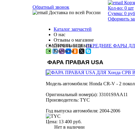
Корз
Обратный звонок
Кол-во:
0
шт
Доставка по всей России
Сумма:
0
руб
Оформить за
Каталог запчастей
О нас
Отзывы о магазине
Доставка и оплата
СМОТРЕТЬ ЕЩЕ:
ПЕРЕДНИЕ ФАРЫ ДЛЯ
Контакты
ФАРА ПРАВАЯ USA
Модель автомобиля:
Honda CR-V - 2 покол
Оригинальный номер(а):
33101S9AA11
Производитель:
TYC
Год выпуска автомобиля:
2004-2006
Цена:
13 400 руб.
Нет в наличии