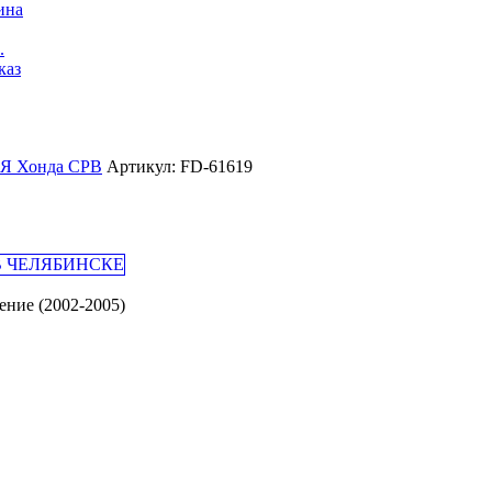
ина
.
каз
 Хонда СРВ
Артикул: FD-61619
ение (2002-2005)