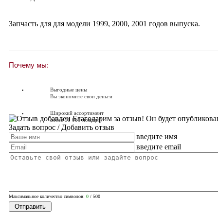
Запчасть для для модели
1999
,
2000
,
2001
годов выпуска.
Почему мы:
Выгодные цены
Вы экономите свои деньги
Широкий ассортимент
Благодарим за отзыв! Он будет опубликова
Более 90 000 позиций
Задать вопрос
/ Добавить отзыв
введите имя
Доставляем по всей России
Доставка по России от 250 руб.
введите email
Вопросы? Звоните!
+7 (351) 216-6-414
Максимальное количество символов:
0
/ 500