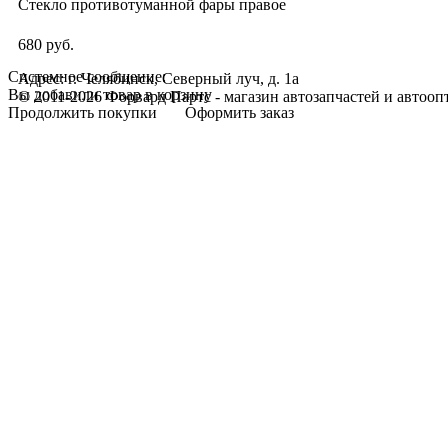
Стекло противотуманной фары правое
680 руб.
Системное сообщение:
Адрес: г. Челябинск, Северный луч, д. 1а
Вы добавили товар в корзину
© 2011-2026 Форвард Партс - магазин автозапчастей и автооп
Продолжить покупки
Оформить заказ