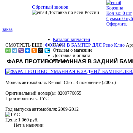
Обратный звонок
Корзина
Доставка по всей России
Кол-во:
0
шт
Сумма:
0
руб
Оформить
заказ
Каталог запчастей
О нас
СМОТРЕТЬ ЕЩЕ:
ФОНАРИ В БАМПЕР ДЛЯ Рено Клио
Арт
Отзывы о магазине
Доставка и оплата
ФАРА ПРОТИВОТУМАННАЯ В ЗАДНИЙ БАМП
Контакты
Модель автомобиля:
Renault Clio - 3 поколение (2006-)
Оригинальный номер(а):
8200776055
Производитель:
TYC
Год выпуска автомобиля:
2009-2012
Цена:
1 060 руб.
Нет в наличии