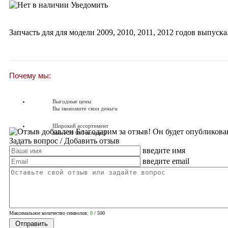
Уведомить
Запчасть для для модели
2009
,
2010
,
2011
,
2012
годов выпуска
Почему мы:
Выгодные цены
Вы экономите свои деньги
Широкий ассортимент
Благодарим за отзыв! Он будет опубликова
Более 90 000 позиций
Задать вопрос
/ Добавить отзыв
введите имя
Доставляем по всей России
Доставка по России от 250 руб.
введите email
Вопросы? Звоните!
+7 (351) 216-6-414
Максимальное количество символов:
0
/ 500