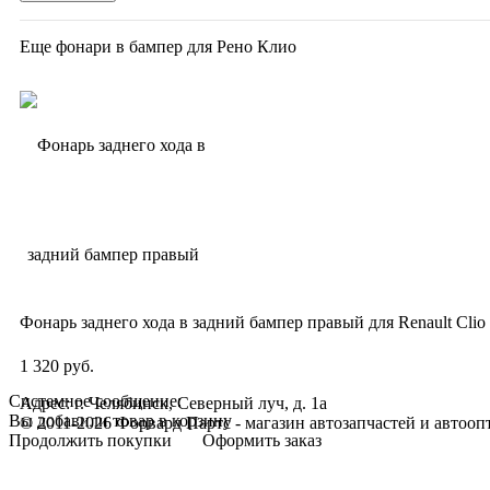
Еще фонари в бампер для Рено Клио
Фонарь заднего хода в задний бампер правый для Renault Clio
1 320 руб.
Системное сообщение:
Адрес: г. Челябинск, Северный луч, д. 1а
Вы добавили товар в корзину
© 2011-2026 Форвард Партс - магазин автозапчастей и автооп
Продолжить покупки
Оформить заказ