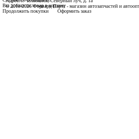
Адрес: г. Челябинск, Северный луч, д. 1а
Вы добавили товар в корзину
© 2011-2026 Форвард Партс - магазин автозапчастей и автооп
Продолжить покупки
Оформить заказ