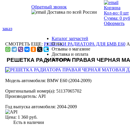
Обратный звонок
Корзина
Доставка по всей России
Кол-во:
0
шт
Сумма:
0
руб
Оформить
заказ
Каталог запчастей
О нас
СМОТРЕТЬ ЕЩЕ:
РЕШЕТКИ РАДИАТОРА ДЛЯ БМВ Е60
А
Отзывы о магазине
Доставка и оплата
РЕШЕТКА РАДИАТОРА ПРАВАЯ ЧЕРНАЯ М
Контакты
Модель автомобиля:
BMW E60 (2004-2009)
Оригинальный номер(а):
51137065702
Производитель:
API
Год выпуска автомобиля:
2004-2009
Цена:
1 360 руб.
Есть в наличии