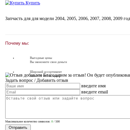
Купить
Запчасть для для модели
2004
,
2005
,
2006
,
2007
,
2008
,
2009
год
Почему мы:
Выгодные цены
Вы экономите свои деньги
Широкий ассортимент
Благодарим за отзыв! Он будет опубликова
Более 90 000 позиций
Задать вопрос
/ Добавить отзыв
введите имя
Доставляем по всей России
Доставка по России от 250 руб.
введите email
Вопросы? Звоните!
+7 (351) 216-6-414
Максимальное количество символов:
0
/ 500