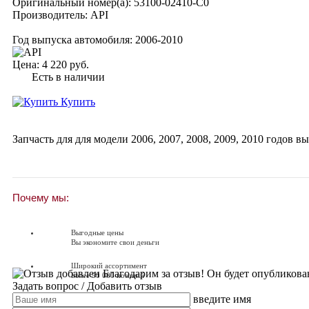
Оригинальный номер(а):
53100-02410-C0
Производитель:
API
Год выпуска автомобиля:
2006-2010
Цена:
4 220 руб.
Есть в наличии
Купить
Запчасть для для модели
2006
,
2007
,
2008
,
2009
,
2010
годов вы
Почему мы:
Выгодные цены
Вы экономите свои деньги
Широкий ассортимент
Благодарим за отзыв! Он будет опубликова
Более 90 000 позиций
Задать вопрос
/ Добавить отзыв
введите имя
Доставляем по всей России
Доставка по России от 250 руб.