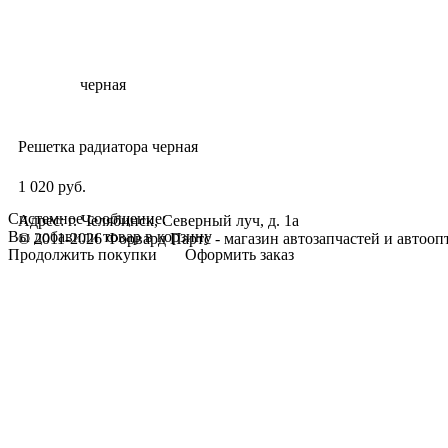
Решетка радиатора черная
1 020 руб.
Системное сообщение:
Адрес: г. Челябинск, Северный луч, д. 1а
Вы добавили товар в корзину
© 2011-2026 Форвард Партс - магазин автозапчастей и автооп
Продолжить покупки
Оформить заказ