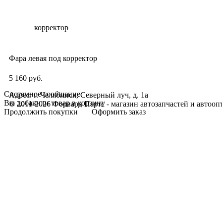
Фара левая под корректор
5 160 руб.
Системное сообщение:
Адрес: г. Челябинск, Северный луч, д. 1а
Вы добавили товар в корзину
© 2011-2026 Форвард Партс - магазин автозапчастей и автооп
Продолжить покупки
Оформить заказ