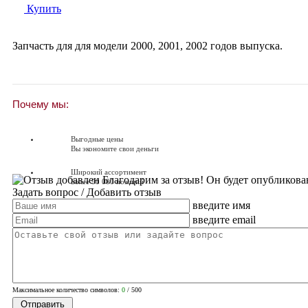
Купить
Запчасть для для модели
2000
,
2001
,
2002
годов выпуска.
Почему мы:
Выгодные цены
Вы экономите свои деньги
Широкий ассортимент
Благодарим за отзыв! Он будет опубликова
Более 90 000 позиций
Задать вопрос
/ Добавить отзыв
введите имя
Доставляем по всей России
Доставка по России от 250 руб.
введите email
Вопросы? Звоните!
+7 (351) 216-6-414
Максимальное количество символов:
0
/ 500