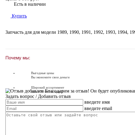
Есть в наличии
Купить
Запчасть для для модели
1989
,
1990
,
1991
,
1992
,
1993
,
1994
,
19
Почему мы:
Выгодные цены
Вы экономите свои деньги
Широкий ассортимент
Благодарим за отзыв! Он будет опубликова
Более 90 000 позиций
Задать вопрос
/ Добавить отзыв
введите имя
Доставляем по всей России
Доставка по России от 250 руб.
введите email
Вопросы? Звоните!
+7 (351) 216-6-414