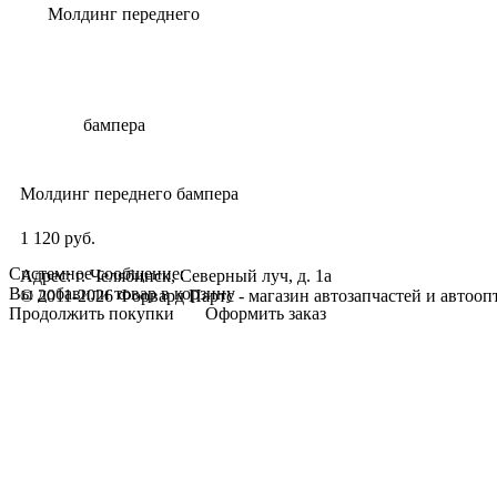
Молдинг переднего бампера
1 120 руб.
Системное сообщение:
Адрес: г. Челябинск, Северный луч, д. 1а
Вы добавили товар в корзину
© 2011-2026 Форвард Партс - магазин автозапчастей и автооп
Продолжить покупки
Оформить заказ