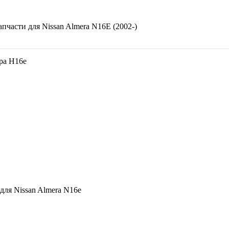
апчасти для
Nissan Almera N16E (2002-)
ра Н16е
ля Nissan Almera N16e