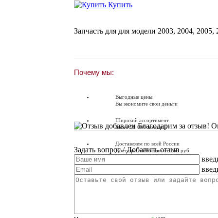
Купить
Запчасть для для модели
2003
,
2004
,
2005
,
Почему мы:
Выгодные цены
Вы экономите свои деньги
Широкий ассортимент
Благодарим за отзыв! О
Более 90 000 позиций
Доставляем по всей России
Задать вопрос
/ Добавить отзыв
Доставка по России от 250 руб.
введ
Вопросы? Звоните!
введ
+7 (351) 216-6-414