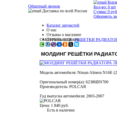
Корз
Обратный звонок
Кол-во:
0
шт
Доставка по всей России
Сумма:
0
руб
Оформить за
Каталог запчастей
О нас
Отзывы о магазине
Доставка и оплата
СМОТРЕТЬ ЕЩЕ:
РЕШЕТКИ РАДИАТОРА
Контакты
МОЛДИНГ РЕШЁТКИ РАДИАТ
Модель автомобиля:
Nissan Almera N16E (2
Оригинальный номер(а):
62386BN700
Производитель:
POLCAR
Год выпуска автомобиля:
2003-2007
Цена:
1 840 руб.
Есть в наличии