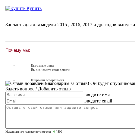
Купить
Запчасть для для модели
2015
,
2016
,
2017
и др. годов выпуска
Почему мы:
Выгодные цены
Вы экономите свои деньги
Широкий ассортимент
Благодарим за отзыв! Он будет опубликова
Более 90 000 позиций
Задать вопрос
/ Добавить отзыв
введите имя
Доставляем по всей России
Доставка по России от 250 руб.
введите email
Вопросы? Звоните!
+7 (351) 216-6-414
Максимальное количество символов:
0
/ 500