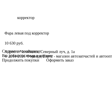
Фара левая под корректор
10 630 руб.
Системное сообщение:
Адрес: г. Челябинск, Северный луч, д. 1а
Вы добавили товар в корзину
© 2011-2026 Форвард Партс - магазин автозапчастей и автооп
Продолжить покупки
Оформить заказ