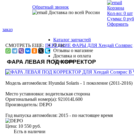
Обратный звонок
Корзина
Доставка по всей России
Кол-во:
0
шт
Сумма:
0
руб
Оформить
заказ
Каталог запчастей
О нас
СМОТРЕТЬ ЕЩЕ:
ПЕРЕДНИЕ ФАРЫ ДЛЯ Хендай Солярис
Отзывы о магазине
Доставка и оплата
ФАРА ЛЕВАЯ ПОД КОРРЕКТОР
Контакты
Модель автомобиля:
Hyundai Solaris - 1 поколение (2011-2016)
Место уставновки:
водительская сторона
Оригинальный номер(а):
921014L600
Производитель:
DEPO
Год выпуска автомобиля:
2015 - по настоящее время
Цена:
10 550 руб.
Есть в наличии