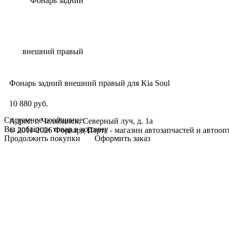
Фонарь задний внешний правый для Kia Soul
10 880 руб.
Системное сообщение:
Адрес: г. Челябинск, Северный луч, д. 1а
Вы добавили товар в корзину
© 2011-2026 Форвард Партс - магазин автозапчастей и автооп
Продолжить покупки
Оформить заказ