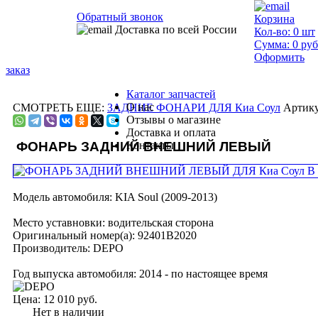
Обратный звонок
Корзина
Доставка по всей России
Кол-во:
0
шт
Сумма:
0
руб
Оформить
заказ
Каталог запчастей
О нас
СМОТРЕТЬ ЕЩЕ:
ЗАДНИЕ ФОНАРИ ДЛЯ Киа Соул
Артику
Отзывы о магазине
Доставка и оплата
ФОНАРЬ ЗАДНИЙ ВНЕШНИЙ ЛЕВЫЙ
Контакты
Модель автомобиля:
KIA Soul (2009-2013)
Место уставновки:
водительская сторона
Оригинальный номер(а):
92401B2020
Производитель:
DEPO
Год выпуска автомобиля:
2014 - по настоящее время
Цена:
12 010 руб.
Нет в наличии