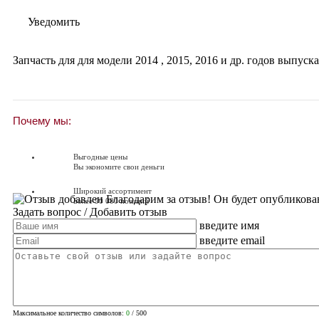
Уведомить
Запчасть для для модели
2014
,
2015
,
2016
и др. годов выпуска
Почему мы:
Выгодные цены
Вы экономите свои деньги
Широкий ассортимент
Благодарим за отзыв! Он будет опубликова
Более 90 000 позиций
Задать вопрос
/ Добавить отзыв
введите имя
Доставляем по всей России
Доставка по России от 250 руб.
введите email
Вопросы? Звоните!
+7 (351) 216-6-414
Максимальное количество символов:
0
/ 500