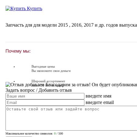
Купить
Запчасть для для модели
2015
,
2016
,
2017
и др. годов выпуска
Почему мы:
Выгодные цены
Вы экономите свои деньги
Широкий ассортимент
Благодарим за отзыв! Он будет опубликова
Более 90 000 позиций
Задать вопрос
/ Добавить отзыв
введите имя
Доставляем по всей России
Доставка по России от 250 руб.
введите email
Вопросы? Звоните!
+7 (351) 216-6-414
Максимальное количество символов:
0
/ 500