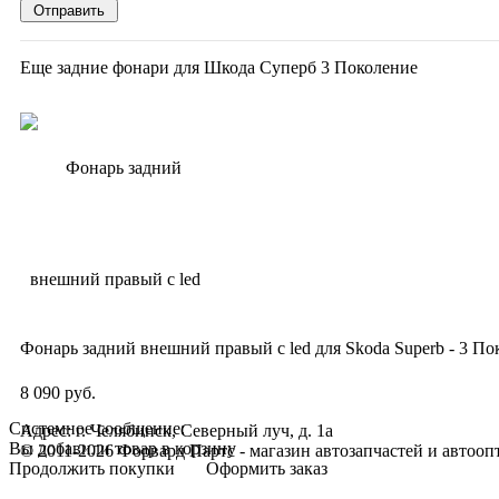
Еще задние фонари для Шкода Суперб 3 Поколение
Фонарь задний внешний правый с led для Skoda Superb - 3 По
8 090 руб.
Системное сообщение:
Адрес: г. Челябинск, Северный луч, д. 1а
Вы добавили товар в корзину
© 2011-2026 Форвард Партс - магазин автозапчастей и автооп
Продолжить покупки
Оформить заказ