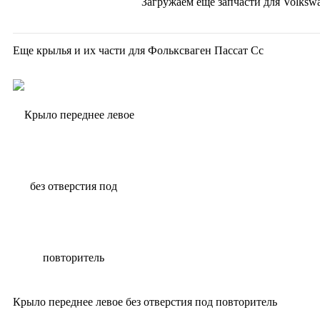
Загружаем еще запчасти для
Volkswa
Еще крылья и их части для Фольксваген Пассат Сс
Крыло переднее левое без отверстия под повторитель