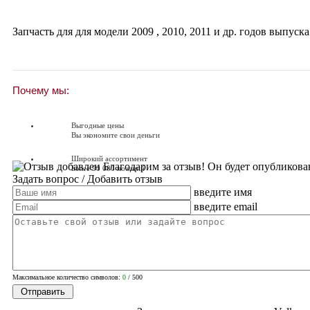
Запчасть для для модели
2009
,
2010
,
2011
и др. годов выпуска
Почему мы:
Выгодные цены
Вы экономите свои деньги
Широкий ассортимент
Благодарим за отзыв! Он будет опубликова
Более 90 000 позиций
Задать вопрос
/ Добавить отзыв
введите имя
Доставляем по всей России
Доставка по России от 250 руб.
введите email
Вопросы? Звоните!
+7 (351) 216-6-414
Максимальное количество символов:
0
/ 500