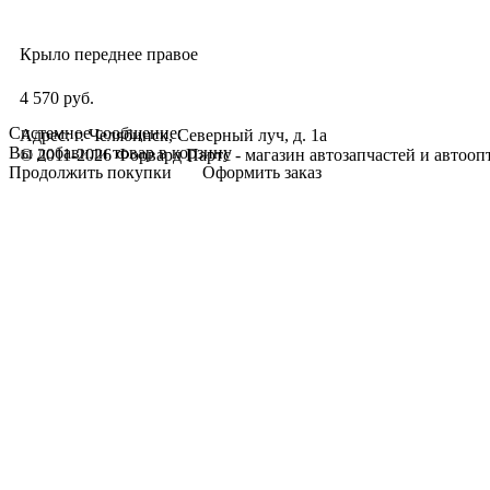
Крыло переднее правое
4 570 руб.
Системное сообщение:
Адрес: г. Челябинск, Северный луч, д. 1а
Вы добавили товар в корзину
© 2011-2026 Форвард Партс - магазин автозапчастей и автооп
Продолжить покупки
Оформить заказ